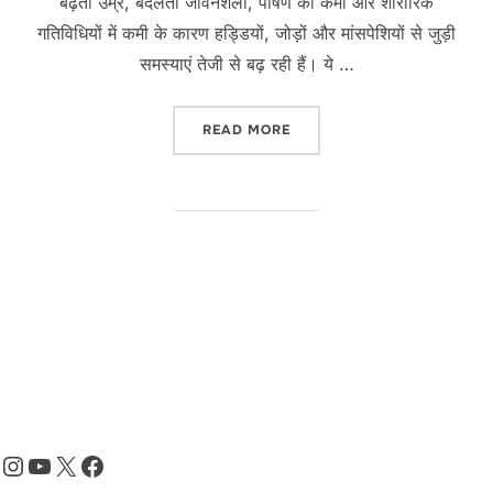
बढ़ती उम्र, बदलती जीवनशैली, पोषण की कमी और शारीरिक
गतिविधियों में कमी के कारण हड्डियों, जोड़ों और मांसपेशियों से जुड़ी
समस्याएं तेजी से बढ़ रही हैं। ये …
“मूत्रपथ एवं जननांग संबंधित रोग”
READ MORE
Instagram
YouTube
X
Facebook