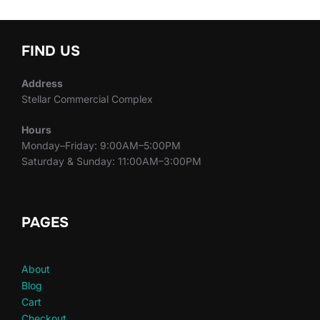
FIND US
Address
Stellar Commercial Complex
Hours
Monday–Friday: 9:00AM–5:00PM
Saturday & Sunday: 11:00AM–3:00PM
PAGES
About
Blog
Cart
Checkout