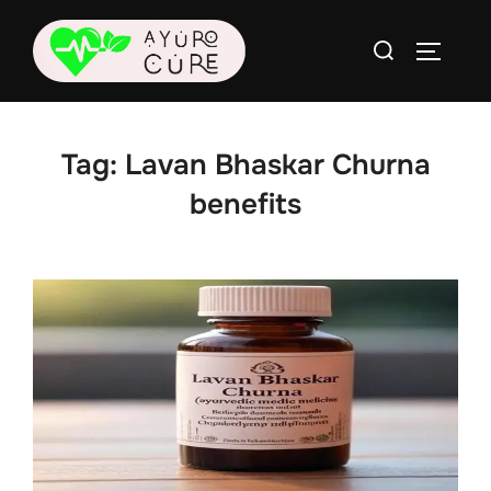
Skip
Search
to
TOGGLE
for:
content
Tag:
Lavan Bhaskar Churna
benefits