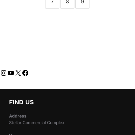
7
8
9
FIND US
Address
Stellar Commercial Complex